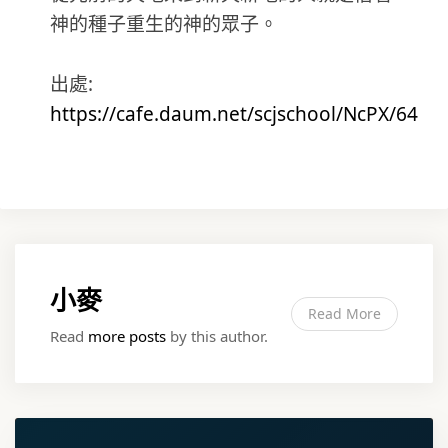
神的種子重生的神的眾子。
出處:
https://cafe.daum.net/scjschool/NcPX/64
小麥
Read More
Read
more posts
by this author.