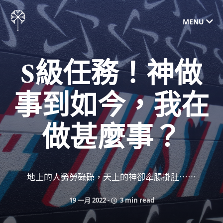
MENU
S級任務！神做
事到如今，我在
做甚麼事？
地上的人勞勞碌碌，天上的神卻牽腸掛肚⋯⋯
19 一月 2022
-
3 min read