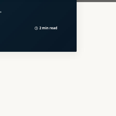
。
2 min read