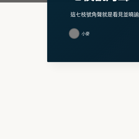
這七枝號角聲就是看見並曉諭
小麥