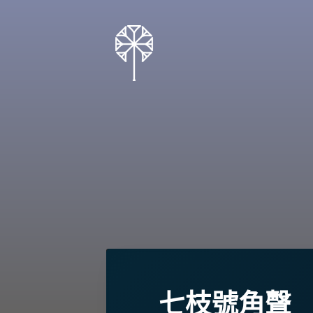
七枝號角聲