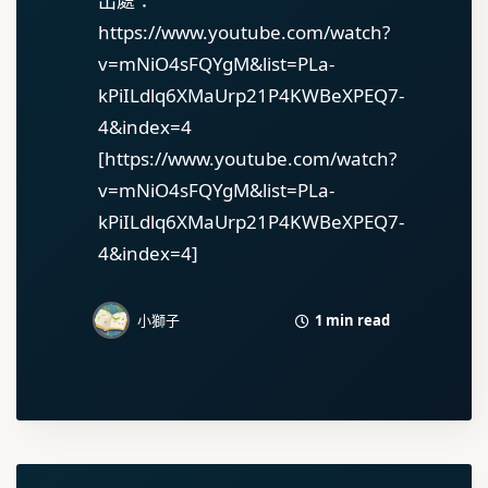
出處：
https://www.youtube.com/watch?
v=mNiO4sFQYgM&list=PLa-
kPiILdlq6XMaUrp21P4KWBeXPEQ7-
4&index=4
[https://www.youtube.com/watch?
v=mNiO4sFQYgM&list=PLa-
kPiILdlq6XMaUrp21P4KWBeXPEQ7-
4&index=4]
1 min read
小獅子