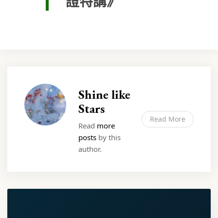
證特講》
Shine like
Stars
Read More
Read
more
posts
by this
author.