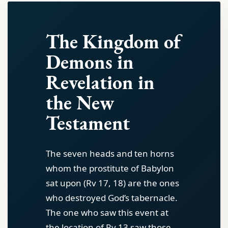
The Kingdom of
Demons in
Revelation in
the New
Testament
The seven heads and ten horns
whom the prostitute of Babylon
sat upon (Rv 17, 18) are the ones
who destroyed God’s tabernacle.
The one who saw this event at
the location of Rv 13 saw those