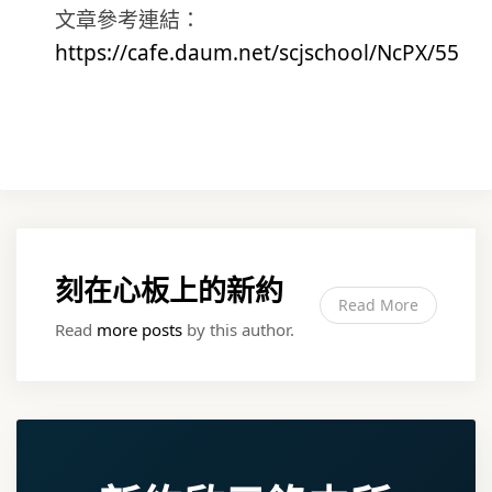
文章參考連結：
https://cafe.daum.net/scjschool/NcPX/55
刻在心板上的新約
Read More
Read
more posts
by this author.