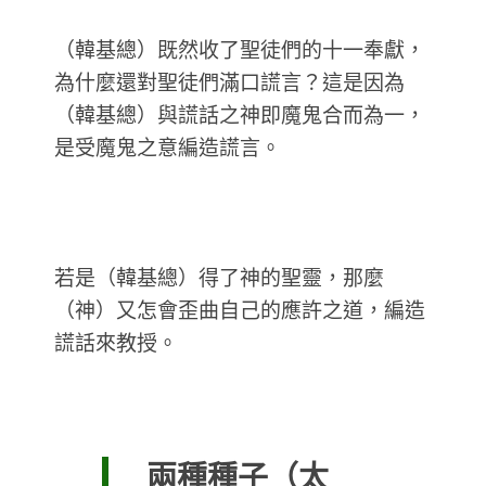
（韓基總）既然收了聖徒們的十一奉獻，
為什麼還對聖徒們滿口謊言？這是因為
（韓基總）與謊話之神即魔鬼合而為一，
是受魔鬼之意編造謊言。
若是（韓基總）得了神的聖靈，那麼
（神）又怎會歪曲自己的應許之道，編造
謊話來教授。
兩種種子（太