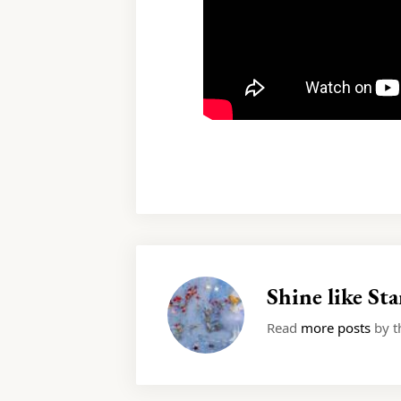
Shine like Sta
Read
more posts
by th