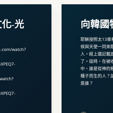
化-光
向韓國
耶穌按照太13章
候與天使一同來
.com/watch?
人。經上還記載
了。這時，在被
eXPEQ7-
中，誰是從神的
種子而生的人？
watch?
是誰？
eXPEQ7-