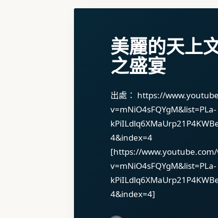
美麗的天上文
之盛宴
出處： https://www.youtube
v=mNiO4sFQYgM&list=PLa-
kPiILdlq6XMaUrp21P4KWB
4&index=4
[https://www.youtube.com/
v=mNiO4sFQYgM&list=PLa-
kPiILdlq6XMaUrp21P4KWB
4&index=4]