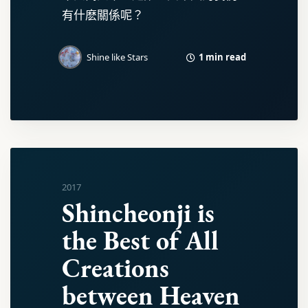
有什麽關係呢？
1 min read
Shine like Stars
2017
Shincheonji is
the Best of All
Creations
between Heaven