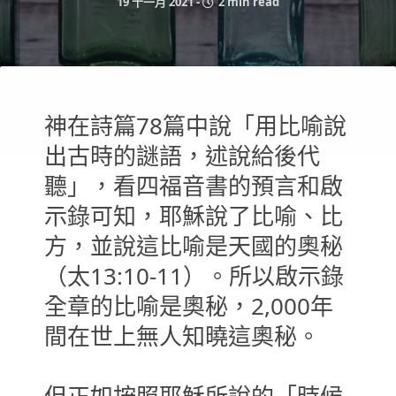
19 十一月 2021
-
2 min read
神在詩篇78篇中說「用比喻說
出古時的謎語，述說給後代
聽」，看四福音書的預言和啟
示錄可知，耶穌說了比喻、比
方，並說這比喻是天國的奧秘
（太13:10-11）。所以啟示錄
全章的比喻是奧秘，2,000年
間在世上無人知曉這奧秘。