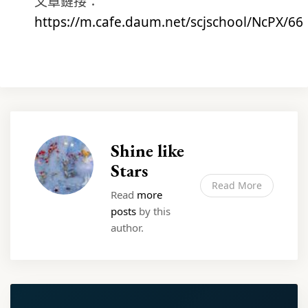
文章鏈接：
https://m.cafe.daum.net/scjschool/NcPX/66
Shine like
Stars
Read More
Read
more
posts
by this
author.