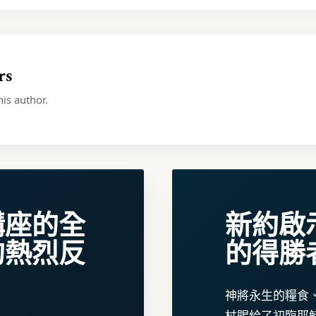
rs
is author.
講座的全
新約啟
的熱烈反
的得勝
神將永生的糧食
杖賜給了初臨耶