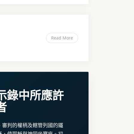
Read More
示錄中所應許
者
、審判的權柄及轄管列國的鐵
穌，使耶穌與神同坐寶座。初