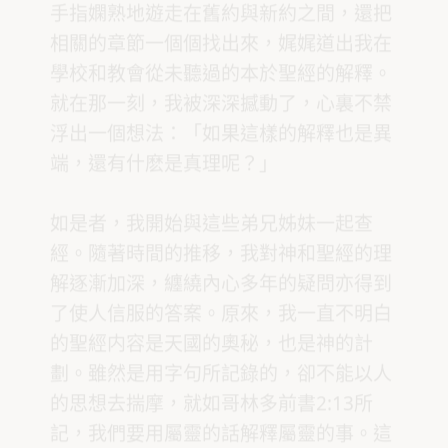
手指嫻熟地遊走在舊約與新約之間，還把
相關的章節一個個找出來，娓娓道出我在
學校和教會從未聽過的本於聖經的解釋。
就在那一刻，我被深深撼動了，心裏不禁
浮出一個想法：「如果這樣的解釋也是異
端，還有什麽是真理呢？」
如是者，我開始與這些弟兄姊妹一起查
經。隨著時間的推移，我對神和聖經的理
解逐漸加深，纏繞內心多年的疑問亦得到
了使人信服的答案。原來，我一直不明白
的聖經内容是天國的奧秘，也是神的計
劃。雖然是用字句所記錄的，卻不能以人
的思想去揣摩，就如哥林多前書2:13所
記，我們要用屬靈的話解釋屬靈的事。這