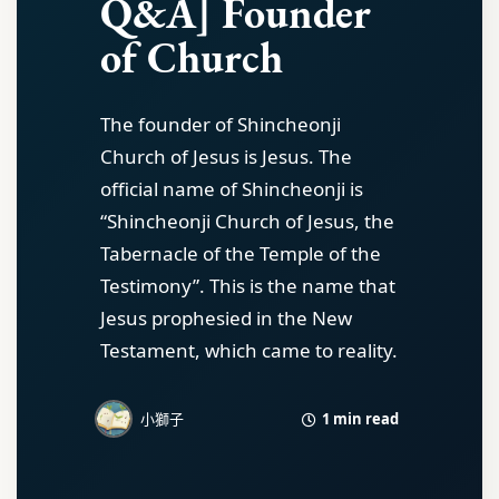
Q&A] Founder
of Church
The founder of Shincheonji
Church of Jesus is Jesus. The
official name of Shincheonji is
“Shincheonji Church of Jesus, the
Tabernacle of the Temple of the
Testimony”. This is the name that
Jesus prophesied in the New
Testament, which came to reality.
1 min read
小獅子