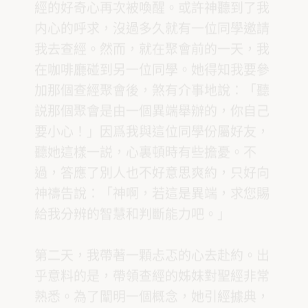
經的好奇心再次被喚醒。或許神聽到了我
内心的呼求，沒過多久就有一位同學邀請
我去查經。然而，就在聚會前的一天，我
在咖啡廳碰到另一位同學。她得知我要參
加那個查經聚會後，煞有介事地說：「聽
説那個聚會是由一個異端舉辦的，你自己
要小心！」因爲我與這位同學份屬好友，
聽她這樣一説，心裏頓時有些擔憂。不
過，答應了別人也不好意思爽約，只好向
神禱告說：「神啊，若這是異端，求您賜
給我分辨的智慧和判斷能力吧。」
第二天，我帶著一顆忐忑的心去赴約。出
乎意料的是，帶領查經的姊妹對聖經非常
熟悉。為了闡明一個概念，她引經據典，