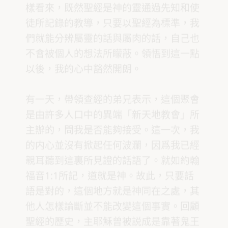
樣看來，既然聖經是神的靈通過先知和使
徒所記錄的教導，只要以聖經為標準，我
們就能分辨屬靈的話與屬肉的話，自己也
不會被個人的想法所矇蔽。領悟到這一點
以後，我的心中豁然開朗。
有一天，帶領查經的弟兄表示，這個聚會
是由許多人口中的異端「新天地教會」所
主辦的，問我是否能夠接受。這一次，我
的内心並沒有掀起任何波瀾，因爲我已經
親耳聽到這裏所見證的話語了。就如約翰
福音1:1所記，道就是神。故此，只要話
語是對的，這個地方就是神同在之處，其
他人怎樣論斷並不能改變這個事實。回顧
聖經的歷史，主耶穌曾被説成是靠著鬼王