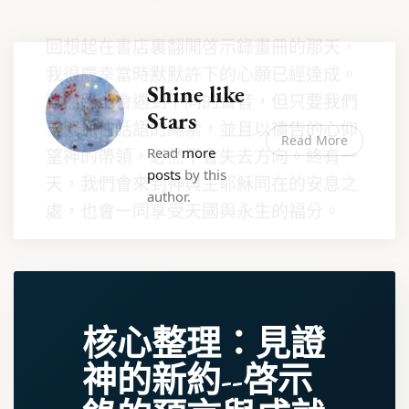
回想起在書店裏翻開啓示錄畫冊的那天，
我很慶幸當時默默許下的心願已經達成。
Shine like
雖然路上會遇到不同的聲音，但只要我們
Stars
緊緊抓住話語的繩索，並且以禱告的心仰
Read More
Read
more
望神的帶領，必然不會失去方向。終有一
posts
by this
天，我們會來到神與主耶穌同在的安息之
author.
處，也會一同享受天國與永生的福分。
核心整理：見證
神的新約--啓示