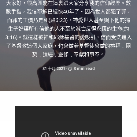
大家好，很高興能在這裏跟大家分享我的信仰經歷。數
數手指，我信耶穌已經快40年了。因為世人都犯了罪，
而罪的工價乃是死(羅6:23)，神愛世人甚至賜下他的獨
生子好讓所有信他的人不至於滅亡反得永恆的生命(約
3:16)。就這樣被神和耶穌基督的愛吸引，信而受洗進入
了基督教這個大家庭，也會做着基督徒會做的禮拜﹑團
契﹑讀經﹑靈修﹑奉獻和事奉。
31 十月 2021
-
3 min read