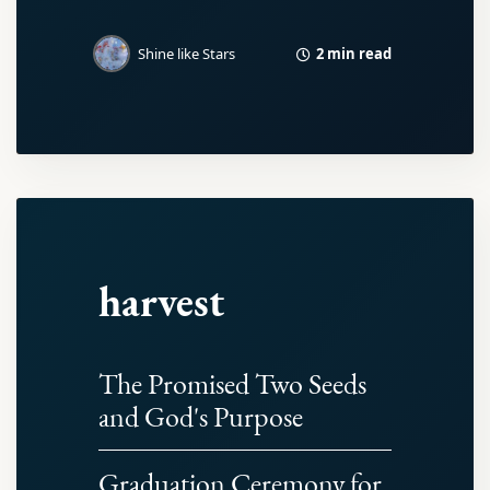
2 min read
Shine like Stars
harvest
The Promised Two Seeds
and God's Purpose
Graduation Ceremony for