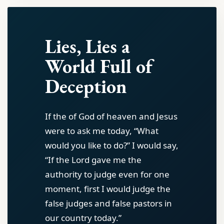
Lies, Lies a
World Full of
Deception
If the of God of heaven and Jesus
were to ask me today, “What
would you like to do?” I would say,
“If the Lord gave me the
authority to judge even for one
moment, first I would judge the
false judges and false pastors in
our country today.”