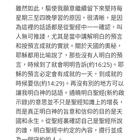
雖然如此，驅使我願意繼續留下來堅持每
星期三至四晚學習的原因，很清晰，是因
為這裡的話語都是從聖經中一一確認，叫
人無可推諉，尤其是當中講解明白的預言
和按預言成就的實狀。關於天國的奧秘，
耶穌都用比喻說了，那些沒有人明白的預
言，時候到了就會明明告訴(約16:25)。耶
穌的預言必定會有成就的一天，到成就的
時候要信(約14:29)。再沒有別的地方可以
讓我明白神的話語。通曉明白聖經(新約啟
示錄)的意思並不只是聖經知識上的增長，
而是真正明白神的旨意和信仰的目的是天
國和永生。從聖經裏確認自己是聖經所說
的誰，明白聖經中約定的內容，遵行並成
為一個守約的人。