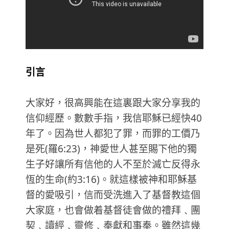
引言
大家好，很高興能在這裏跟大家分享我的
信仰經歷。數數手指，我信耶穌已經快40
年了。因為世人都犯了罪，而罪的工價乃
是死(羅6:23)，神愛世人甚至賜下他的獨
生子好讓所有信他的人不至於滅亡反得永
恆的生命(約3:16)。就這樣被神和耶穌基
督的愛吸引，信而受洗進入了基督教這個
大家庭，也會做着基督徒會做的禮拜﹑團
契﹑讀經﹑靈修﹑奉獻和事奉。雖然這幾